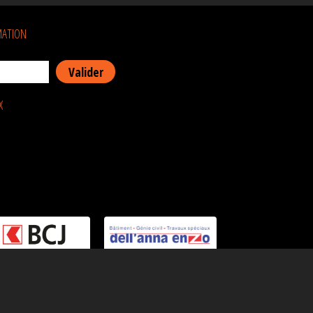
MATION
X