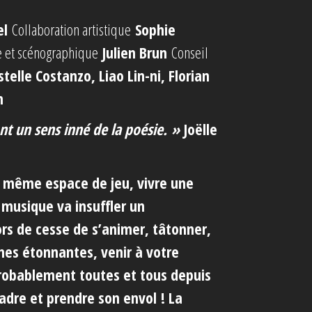
el
Collaboration artistique
Sophie
e et scénographique
Julien Brun
Conseil
stelle Costanzo, Liao Lin-ni, Florian
n
ont un sens inné de la poésie. »
Joëlle
e même espace de jeu, vivre une
 musique va insuffler un
rs de cesse de s’animer, tâtonner,
es étonnantes, venir à votre
robablement toutes et tous depuis
adre et prendre son envol ! La