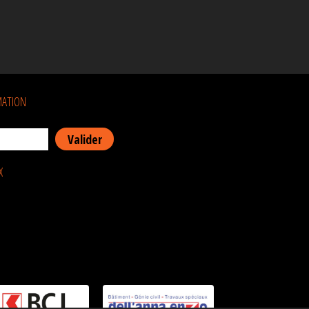
MATION
X