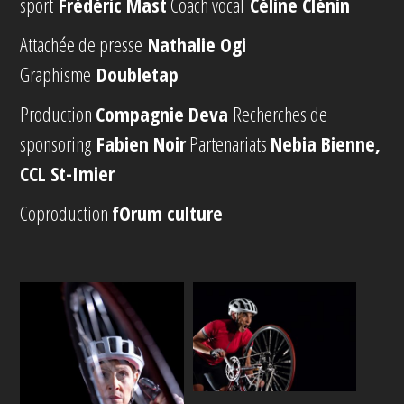
sport
Frédéric Mast
Coach vocal
Céline Clénin
Attachée de presse
Nathalie Ogi
Graphisme
Doubletap
Production
Compagnie Deva
Recherches de
sponsoring
Fabien Noir
Partenariats
Nebia Bienne,
CCL St-Imier
Coproduction
fOrum culture