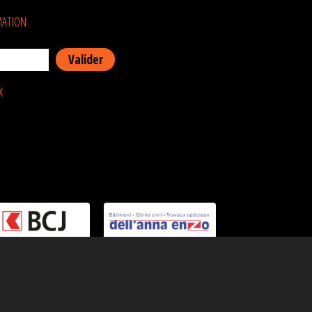
MATION
X