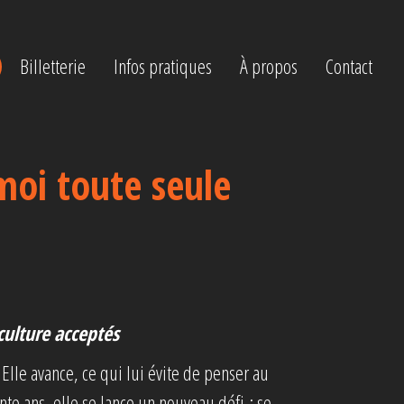
Billetterie
Infos pratiques
À propos
Contact
 moi toute seule
culture acceptés
. Elle avance, ce qui lui évite de penser au
ente ans, elle se lance un nouveau défi : se